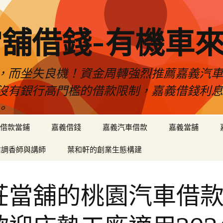
舖借錢-有機車
，而坐失良機！資金周轉強烈推薦嘉義汽
沒有銀行高門檻的借款限制，嘉義借錢利
。
借款當鋪
嘉義借錢
嘉義汽車借款
嘉義當舖
業調香師與講師
葉和軒的創業生態構建
莊當舖的桃園汽車借