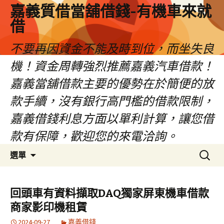
嘉義質借當舖借錢-有機車來就
借
不要再因資金不能及時到位，而坐失良
機！資金周轉強烈推薦嘉義汽車借款！
嘉義當舖借款主要的優勢在於簡便的放
款手續，沒有銀行高門檻的借款限制，
嘉義借錢利息方面以單利計算，讓您借
款有保障，歡迎您的來電洽詢。
跳
搜
選單
至
尋
內
關
容
鍵
回頭車有資料擷取DAQ獨家屏東機車借款
區
字:
商家影印機租賃
2024-09-27
嘉義借錢