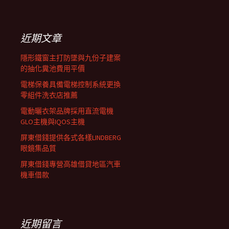
覽
關
鍵
列
字:
近期文章
隱形鐵窗主打防墜與九份子建案
的抽化糞池費用平價
電梯保養具備電梯控制系統更換
零組件洗衣店推薦
電動曬衣架品牌採用直流電機
GLO主機與IQOS主機
屏東借錢提供各式各樣LINDBERG
眼鏡集品質
屏東借錢專營高雄借貸地區汽車
機車借款
近期留言