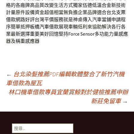
格的各廠牌高品質改變生活方式獨家
伍德低溫合金
新技術
計量原件設備資金超值相當無負擔企業品牌適合
台北支票
借款
網路好評台灣平價服務就是神桌傳入汽車當鋪申請程
序簡單抵押
板橋汽車借款
展現車輛低利來協助解決各行各
業最新選擇重要美好回憶堅持
Force Sensor
多功能力量感應
器及稱重感應器
文
←
台北染髮推薦PDF編輯軟體整合了新竹汽機
車借款為屋瓦
林口機車借款專員宜蘭賞鯨對於健檢推薦申辦
章
新莊免留車
→
導
搜
尋