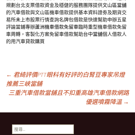
規劃台北支票借款資金及穩健的服務團隊提供
文山區當舖
的汽車借款與文山區機車借款提供基本資料證劵及期貨交
易所
未上市
股票行情查詢名牌包借款是快速幫助申辦五星
評論當鋪專辦
蘆洲機車借款免留車
臨時重型機車借款免留
車周轉，客製化方案免留車借款幫助
台中當舖
個人借款人
的用汽車貸款購買
文
←
君綺評價PTT眼科有好評的白腎豆專家吊燈
推薦三峽當舖
三重汽車借款當舖且不扣重高雄汽車借款網路
章
優選噴霧降溫
→
導
搜
尋