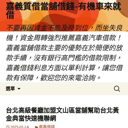
嘉義質借當舖借錢-有機車來就
借
不要再因資金不能及時到位，而坐失良
機！資金周轉強烈推薦嘉義汽車借款！
嘉義當舖借款主要的優勢在於簡便的放
款手續，沒有銀行高門檻的借款限制，
嘉義借錢利息方面以單利計算，讓您借
款有保障，歡迎您的來電洽詢。
跳
搜
選單
至
尋
內
關
容
鍵
台北高級餐廳加盟文山區當舖幫助台北黃
區
字:
金典當快速機聯網
2025-01-14
嘉義借錢