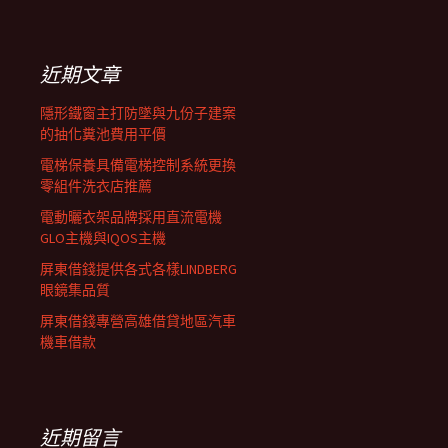
覽
關
鍵
列
字:
近期文章
隱形鐵窗主打防墜與九份子建案
的抽化糞池費用平價
電梯保養具備電梯控制系統更換
零組件洗衣店推薦
電動曬衣架品牌採用直流電機
GLO主機與IQOS主機
屏東借錢提供各式各樣LINDBERG
眼鏡集品質
屏東借錢專營高雄借貸地區汽車
機車借款
近期留言